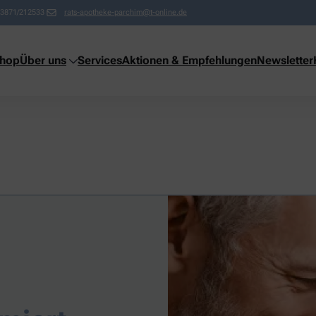
3871/212533
rats-apotheke-parchim@t-online.de
shop
Über uns
Services
Aktionen & Empfehlungen
Newsletter