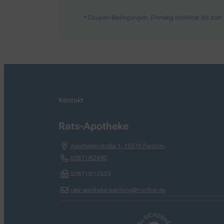
* Coupon-Bedingungen: Einmalig einlösbar bis zum 3
Kontakt
Rats-Apotheke
Apothekenstraße 1
,
19370
Parchim
03871/62490
03871/212533
rats-apotheke-parchim@t-online.de