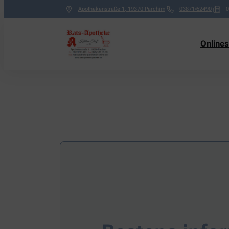
Apothekenstraße 1
,
19370
Parchim
03871/62490
0
Online