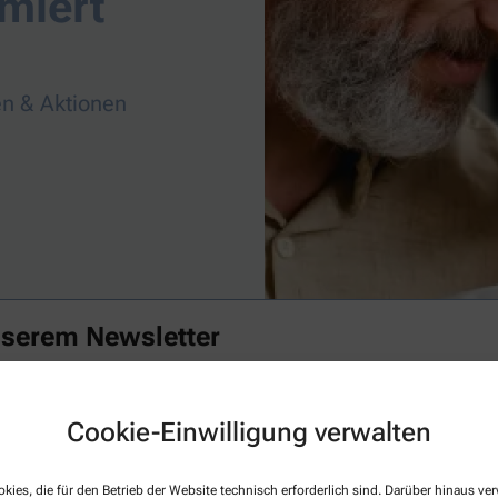
miert
n & Aktionen
nserem Newsletter
Familie mit spannenden Themen rund um Ihre Gesundheit begeistern. Verp
t mit unserem Newsletter.
Cookie-Einwilligung verwalten
Aktuelle
kies, die für den Betrieb der Website technisch erforderlich sind. Darüber hinaus v