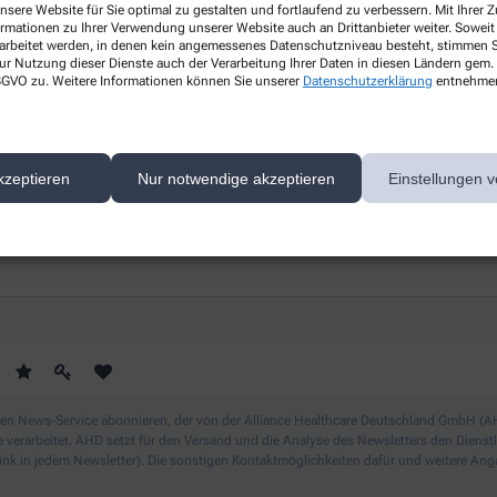
nsere Website für Sie optimal zu gestalten und fortlaufend zu verbessern. Mit Ihrer
Gesundheitsthemen
ormationen zu Ihrer Verwendung unserer Website auch an Drittanbieter weiter. Soweit
rarbeitet werden, in denen kein angemessenes Datenschutzniveau besteht, stimmen Si
s
ur Nutzung dieser Dienste auch der Verarbeitung Ihrer Daten in diesen Ländern gem. 
Erfahren Sie mehr über aktuelle
 DSGVO zu. Weitere Informationen können Sie unserer
Datenschutzerklärung
entnehme
Themen rund um Ihre Gesundheit.
kzeptieren
Nur notwendige akzeptieren
Einstellungen v
ichern Sie sich Ihren 10% Gutschein* für unsere Apothek
 News-Service abonnieren, der von der Alliance Healthcare Deutschland GmbH (AHD
rarbeitet. AHD setzt für den Versand und die Analyse des Newsletters den Dienstleis
nk in jedem Newsletter). Die sonstigen Kontaktmöglichkeiten dafür und weitere Anga