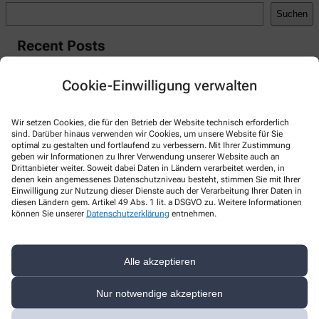
Suchen
Recent Posts
Hello world!
Cookie-Einwilligung verwalten
Recent Comments
Wir setzen Cookies, die für den Betrieb der Website technisch erforderlich
A WordPress Commenter
zu
Hello world!
sind. Darüber hinaus verwenden wir Cookies, um unsere Website für Sie
optimal zu gestalten und fortlaufend zu verbessern. Mit Ihrer Zustimmung
geben wir Informationen zu Ihrer Verwendung unserer Website auch an
Drittanbieter weiter. Soweit dabei Daten in Ländern verarbeitet werden, in
denen kein angemessenes Datenschutzniveau besteht, stimmen Sie mit Ihrer
Einwilligung zur Nutzung dieser Dienste auch der Verarbeitung Ihrer Daten in
Kontakt
diesen Ländern gem. Artikel 49 Abs. 1 lit. a DSGVO zu. Weitere Informationen
können Sie unserer
Datenschutzerklärung
entnehmen.
Rats-Apotheke
Apothekenstraße 1
,
19370
Parchim
Alle akzeptieren
03871/62490
Nur notwendige akzeptieren
03871/212533
rats-apotheke-parchim@t-online.de