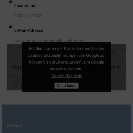
Faxnummer
03871/212533
E-Mail-Adresse
rats-apotheke-parchim@t-online.de
Mit dem Laden der Karte stimmen Sie den
Datenschutzbestimmungen von Google zu.
Klicken Sie auf „Karte Laden“, um Google
Rats-Apotheke, Apothekenstraße 1, 19370 Parchim
map zu aktivieren.
Cookie-Richtlinie
Karte laden
Kontakt