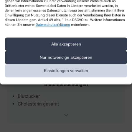
geben wir Informationen zu Ihrer Verwendung unserer Website auch an
Verleih
Drittanbieter weiter. Soweit dabei Daten in Ländern verarbeitet werden, in
denen kein angemessenes Datenschutzniveau besteht, stimmen Sie mit Ihrer
Einwilligung zur Nutzung dieser Dienste auch der Verarbeitung Ihrer Daten in
Babywaagen
diesen Ländern gem. Artikel 49 Abs. 1 lit. a DSGVO zu. Weitere Informationen
Blutdruckmessgeräte
können Sie unserer
Datenschutzerklärung
entnehmen.
Elektrische Milchpumpen
Alle akzeptieren
Nur notwendige akzeptieren
Einstellungen verwalten
Blutuntersuchungen
Blutzucker
Cholesterin gesamt