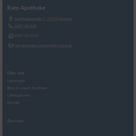
Rats-Apotheke
Apothekenstraße 1
,
19370
Parchim
03871/62490
03871/212533
rats-apotheke-parchim@t-online.de
Über uns
Leistungen
Blick in unsere Apotheke
Lieferoptionen
Kontakt
Services