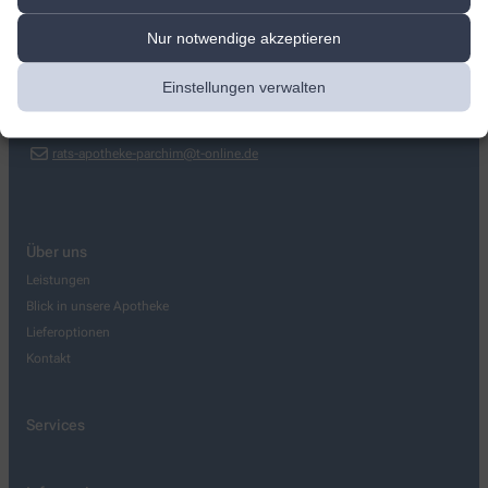
Rats-Apotheke
Nur notwendige akzeptieren
Apothekenstraße 1
,
19370
Parchim
03871/62490
Einstellungen verwalten
03871/212533
rats-apotheke-parchim@t-online.de
Über uns
Leistungen
Blick in unsere Apotheke
Lieferoptionen
Kontakt
Services